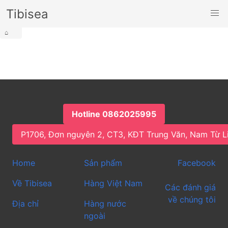
Tibisea
⌂
Hotline 0862025995
P1706, Đơn nguyên 2, CT3, KĐT Trung Văn, Nam Từ L
Home
Sản phẩm
Facebook
Về Tibisea
Hàng Việt Nam
Các đánh giá
về chúng tôi
Địa chỉ
Hàng nước
ngoài