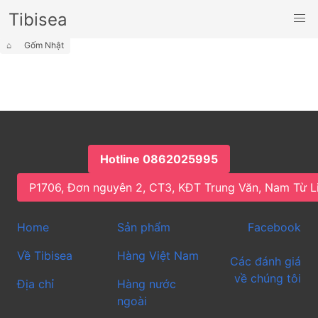
Tibisea
⌂
Gốm Nhật
Hotline 0862025995
P1706, Đơn nguyên 2, CT3, KĐT Trung Văn, Nam Từ L
Home
Sản phẩm
Facebook
Về Tibisea
Hàng Việt Nam
Các đánh giá
về chúng tôi
Địa chỉ
Hàng nước
ngoài