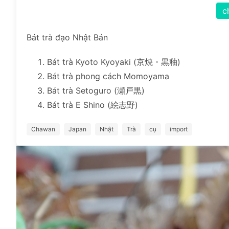
c
Bát trà đạo Nhật Bản
Bát trà Kyoto Kyoyaki (京焼・黒釉)
Bát trà phong cách Momoyama
Bát trà Setoguro (瀬戸黒)
Bát trà E Shino (絵志野)
Chawan
Japan
Nhật
Trà
cụ
import