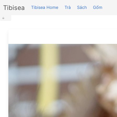
Tibisea
Tibisea Home
Trà
Sách
Gốm
⌂