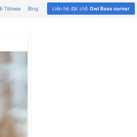
ề Tibisea
Blog
Liên hệ đặt chỗ
Owl Boss corner