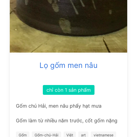
Lọ gốm men nâu
chỉ còn 1 sản phẩm
Gốm chú Hải, men nâu phẩy hạt mưa
Gốm làm từ nhiều năm trước, cốt gốm nặng
Gốm
Gốm-chú-Hải
Việt
art
vietnamese