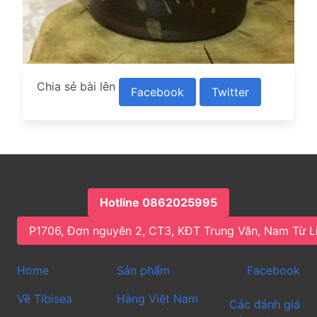
Chia sẻ bài lên
Facebook
Twitter
Hotline 0862025995
P1706, Đơn nguyên 2, CT3, KĐT Trung Văn, Nam Từ L
Home
Sản phẩm
Facebook
Về Tibisea
Hàng Việt Nam
Các đánh giá