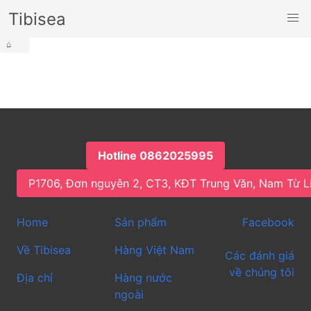
Tibisea
⌂
Hotline 0862025995
P1706, Đơn nguyên 2, CT3, KĐT Trung Văn, Nam Từ L
Home
Sản phẩm
Facebook
Về Tibisea
Hàng Việt Nam
Các đánh giá
về chúng tôi
Địa chỉ
Hàng nước
ngoài